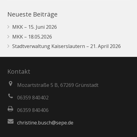
Neueste Beiträge
MKK – 15. Juni 2026
MKK – 18.05.2026
Stadtverwaltung Kaiserslautern – 21. April 2026
Kontakt
Mozartstraße 5 B, 67269 Grünstadt
06359 840402
06359 840406
christine.busch@sepe.de